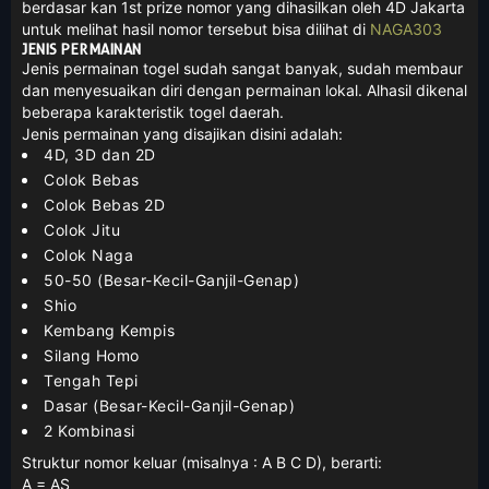
berdasar kan 1st prize nomor yang dihasilkan oleh 4D Jakarta
untuk melihat hasil nomor tersebut bisa dilihat di
NAGA303
JENIS
PERMAINAN
Jenis permainan togel sudah sangat banyak, sudah membaur
dan menyesuaikan diri dengan permainan lokal. Alhasil dikenal
beberapa karakteristik togel daerah.
Jenis permainan yang disajikan disini adalah:
4D, 3D dan 2D
Colok Bebas
Colok Bebas 2D
Colok Jitu
Colok Naga
50-50 (Besar-Kecil-Ganjil-Genap)
Shio
Kembang Kempis
Silang Homo
Tengah Tepi
Dasar (Besar-Kecil-Ganjil-Genap)
2 Kombinasi
Struktur nomor keluar (misalnya : A B C D), berarti:
A = AS