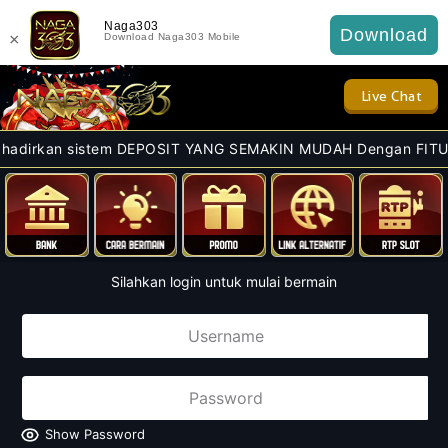
Naga303
Download
×
Download Naga303 Mobile
Live Chat
rkan sistem DEPOSIT YANG SEMAKIN MUDAH Dengan FITUR Terbaru
Silahkan login untuk mulai bermain
Show Password