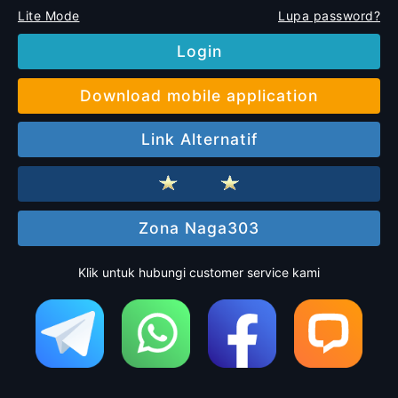
Lite Mode
Lupa password?
Login
Download mobile application
Link Alternatif
Zona Naga303
Klik untuk hubungi customer service kami