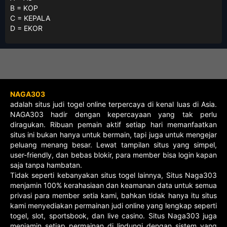
B = KOP
C = KEPALA
D = EKOR
NAGA303
adalah situs judi togel online terpercaya di kenal luas di Asia.
NAGA303 hadir dengan kepercayaan yang tak perlu
diragukan. Ribuan pemain aktif setiap hari memanfaatkan
situs ini bukan hanya untuk bermain, tapi juga untuk mengejar
peluang menang besar. Lewat tampilan situs yang simpel,
user-friendly, dan bebas blokir, para member bisa login kapan
saja tanpa hambatan.
Tidak seperti kebanyakan situs togel lainnya, Situs Naga303
menjamin 100% kerahasiaan dan keamanan data untuk semua
privasi para member setia kami, bahkan tidak hanya itu situs
kami menyediakan permainan judi online yang lengkap seperti
togel, slot, sportsbook, dan live casino. Situs Naga303 juga
menjamin setiap permainan di lindungi dengan sistem yang